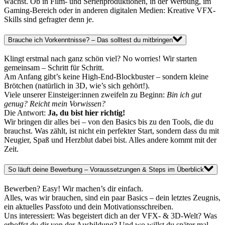
wächst. Ob in Film- und Serienproduktionen, in der Werbung, im
Gaming-Bereich oder in anderen digitalen Medien: Kreative VFX-
Skills sind gefragter denn je.
Brauche ich Vorkenntnisse? – Das solltest du mitbringen
Klingt erstmal nach ganz schön viel? No worries! Wir starten
gemeinsam – Schritt für Schritt.
Am Anfang gibt’s keine High-End-Blockbuster – sondern kleine
Brötchen (natürlich in 3D, wie’s sich gehört!).
Viele unserer Einsteiger:innen zweifeln zu Beginn:
Bin ich gut
genug? Reicht mein Vorwissen?
Die Antwort:
Ja, du bist hier richtig!
Wir bringen dir alles bei – von den Basics bis zu den Tools, die du
brauchst. Was zählt, ist nicht ein perfekter Start, sondern dass du mit
Neugier, Spaß und Herzblut dabei bist. Alles andere kommt mit der
Zeit.
So läuft deine Bewerbung – Voraussetzungen & Steps im Überblick
Bewerben? Easy! Wir machen’s dir einfach.
Alles, was wir brauchen, sind ein paar Basics – dein letztes Zeugnis,
ein aktuelles Passfoto und dein Motivationsschreiben.
Uns interessiert: Was begeistert dich an der VFX- & 3D-Welt? Was
erhoffst du dir von der Ausbildung? Und wo willst du später mal