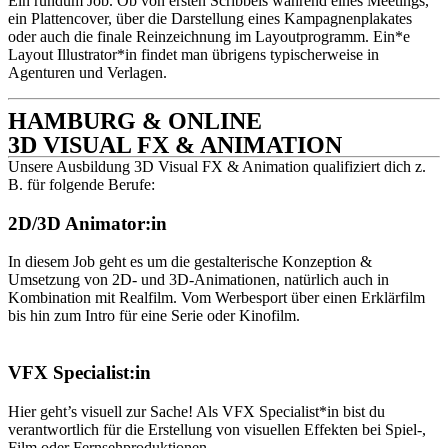
Ein rundum Job. Ob von ersten Scribbels während eines Meetings,
ein Plattencover, über die Darstellung eines Kampagnenplakates
oder auch die finale Reinzeichnung im Layoutprogramm. Ein*e
Layout Illustrator*in findet man übrigens typischerweise in
Agenturen und Verlagen.
HAMBURG & ONLINE
3D VISUAL FX & ANIMATION
Unsere Ausbildung 3D Visual FX & Animation qualifiziert dich z.
B. für folgende Berufe:
2D/3D Animator:in
In diesem Job geht es um die gestalterische Konzeption &
Umsetzung von 2D- und 3D-Animationen, natürlich auch in
Kombination mit Realfilm. Vom Werbesport über einen Erklärfilm
bis hin zum Intro für eine Serie oder Kinofilm.
VFX Specialist:in
Hier geht’s visuell zur Sache! Als VFX Specialist*in bist du
verantwortlich für die Erstellung von visuellen Effekten bei Spiel-,
Film oder Fernsehproduktionen.