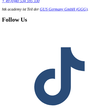
+ 49 (0)40 534 595 330
htk academy ist Teil der
GUS Germany GmbH (GGG)
.
Follow Us
F