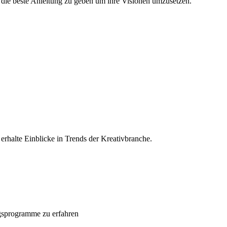
 die beste Anleitung zu geben um ihre Visionen umzusetzen.
rhalte Einblicke in Trends der Kreativbranche.
gsprogramme zu erfahren